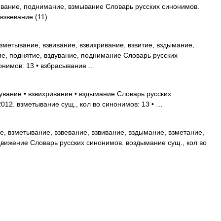
евание, поднимание, взмывание Словарь русских синонимов.
 взвевание (11) …
метывание, взвивание, взвихривание, взвитие, вздымание,
е, поднятие, вздувание, поднимание Словарь русских
нонимов: 13 • взбрасывание …
дувание • взвихривание • вздымание Словарь русских
012. взметывание сущ., кол во синонимов: 13 • …
, взметывание, взвевание, взвивание, вздымание, взметание,
движение Словарь русских синонимов. воздымание сущ., кол во