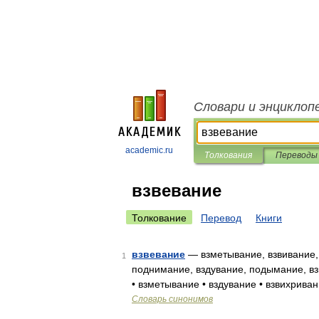
Словари и энциклоп
academic.ru
Толкования
Переводы
взвевание
Толкование
Перевод
Книги
взвевание
— взметывание, взвивание,
1
поднимание, вздувание, подымание, вз
• взметывание • вздувание • взвихрива
Словарь синонимов