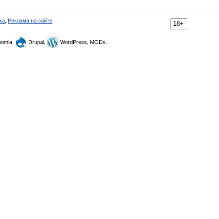
ка
,
Реклама на сайте
18+
omla,
Drupal,
WordPress, MODx.