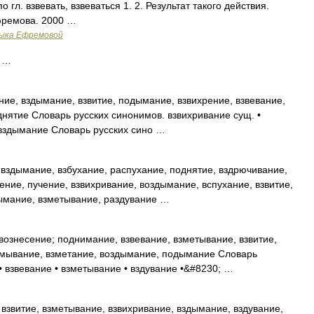
 гл. взвевать, взвеваться 1. 2. Результат такого действия.
фремова. 2000 …
зыка Ефремовой
) …
ие, вздымание, взвитие, подымание, взвихрение, взвевание,
днятие Словарь русских синонимов. взвихривание сущ. •
• вздымание Словарь русских сино …
вздымание, взбухание, распухание, поднятие, вздрючивание,
ние, пучение, взвихривание, воздымание, вспухание, взвитие,
дымание, взметывание, раздувание …
ознесение; поднимание, взвевание, взметывание, взвитие,
взмывание, взметание, воздымание, подымание Словарь
• взвевание • взметывание • вздувание •&#8230; …
взвитие, взметывание, взвихривание, вздымание, вздувание,