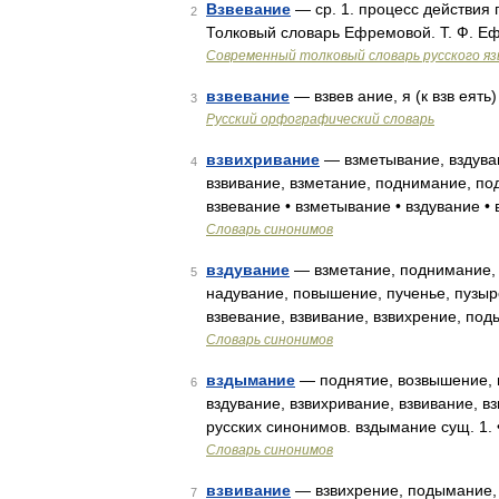
Взвевание
— ср. 1. процесс действия по
2
Толковый словарь Ефремовой. Т. Ф. Е
Современный толковый словарь русского я
взвевание
— взвев ание, я (к взв еять
3
Русский орфографический словарь
взвихривание
— взметывание, вздуван
4
взвивание, взметание, поднимание, по
взвевание • взметывание • вздувание 
Словарь синонимов
вздувание
— взметание, поднимание, 
5
надувание, повышение, пученье, пузыре
взвевание, взвивание, взвихрение, по
Словарь синонимов
вздымание
— поднятие, возвышение, в
6
вздувание, взвихривание, взвивание, 
русских синонимов. вздымание сущ. 1. 
Словарь синонимов
взвивание
— взвихрение, подымание, 
7