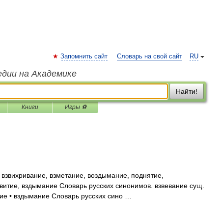
Запомнить сайт
Словарь на свой сайт
RU
едии на Академике
Найти!
Книги
Игры ⚽
 взвихривание, взметание, воздымание, поднятие,
витие, вздымание Словарь русских синонимов. взвевание сущ.
ние • вздымание Словарь русских сино …