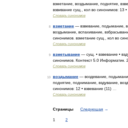
взметание, воздымание, поднятие, взв
взвивание сущ., кол во синонимов: 13 •
Словарь синонимов
взметание
— взвевание, подымание, вз
8
воздымание, вспахивание, взбрасывани
синонимов. взметание сущ., кол во си
Словарь синонимов
взметывание
— сущ. • взвевание • вз
9
синонимов. Контекст 5.0 Информатик. 2
Словарь синонимов
воздымание
— воздевание, подымание
10
поднятие, поднимание, вздувание, воз
синонимов: 12 • взвевание (11) …
Словарь синонимов
Страницы
Следующая
→
1
2